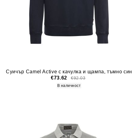
Суичър Camel Active с качулка и щампа, тъмно син
€73.62
€92.03
В наличност