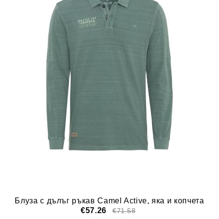
Блуза с дълъг ръкав Camel Active, яка и копчета
€57.26
€71.58