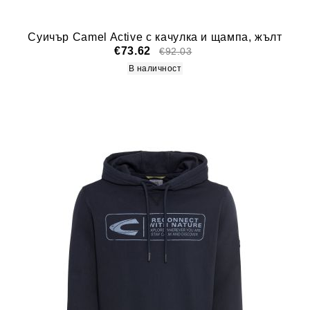
Суичър Camel Active с качулка и щампа, жълт
€73.62
€92.03
В наличност