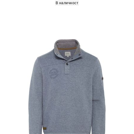
В наличност