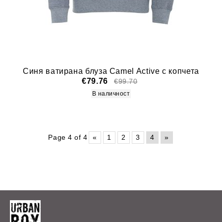
Синя ватирана блуза Camel Active с копчета
€79.76
€99.70
В наличност
Page 4 of 4
«
1
2
3
4
»