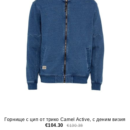
Горнище с цип от трико Camel Active, с деним визия
€104.30
€130.38