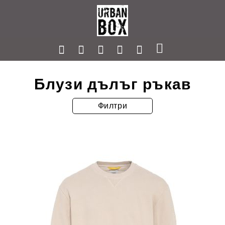
Блузи дълъг ръкав
Филтри