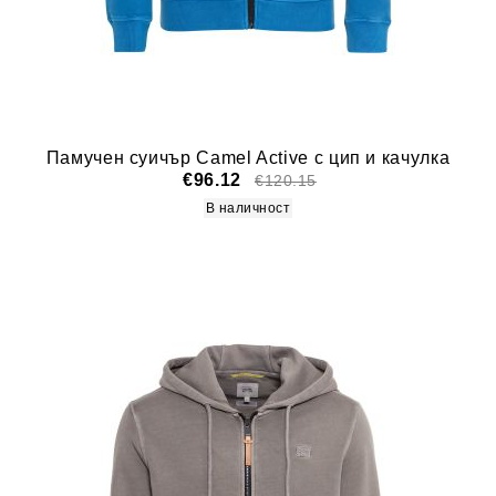
Памучен суичър Camel Active с цип и качулка
€96.12
€120.15
В наличност