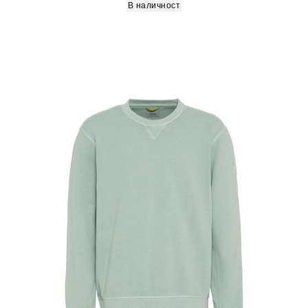
В наличност