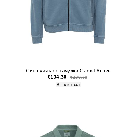
Син суичър с качулка Camel Active
€104.30
€130.38
В наличност