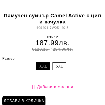
Памучен суичър Camel Active с цип
и качулка
409401-7W05 -40-5
€96.12
187.99лв.
€120.15
234.99лв.
Размер:
XXL
5XL
Добави в желани