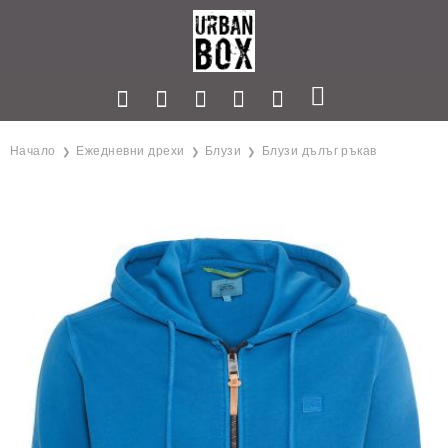
Начало
Ежедневни дрехи
Блузи
Блузи дълъг ръкав