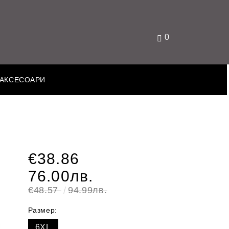
0
АКСЕСОАРИ
€38.86
76.00лв.
€48.57
94.99лв.
Размер:
6XL