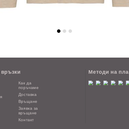
 връзки
Методи на пл
Как да
поръчаме
Доставка
ия
Връщане
Заявка за
връщане
Контакт