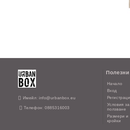
Полезни
Начало
Вход
Регистрац
Имейл:
info@urbanbox.eu
Условия за
Телефон:
0885316003
ползване
Размери и
кройки