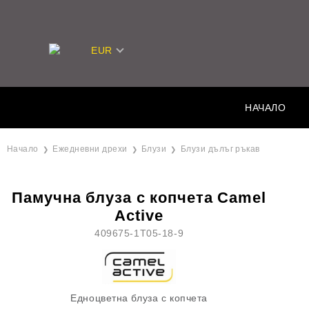
EUR
НАЧАЛО
Начало
Ежедневни дрехи
Блузи
Блузи дълъг ръкав
Памучна блуза с копчета Camel
Active
409675-1T05-18-9
Едноцветна блуза с копчета