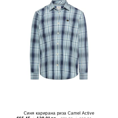
Синя карирана риза Camel Active