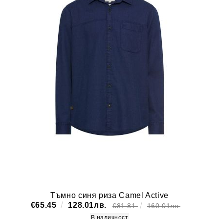
Тъмно синя риза Camel Active
€65.45
128.01лв.
€81.81
160.01лв.
В наличност