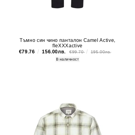
Тъмно син чино панталон Camel Active,
fleXXXactive
€79.76
156.00лв.
€99.70
195.00лв.
В наличност