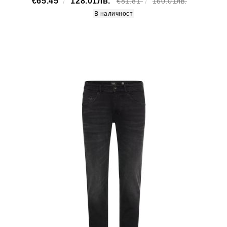
€65.45
128.01лв.
€81.81
160.01лв.
В наличност