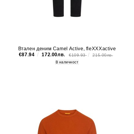
Втален деним Camel Active, fleXXXactive
€87.94
172.00лв.
€109.93
215.00лв.
В наличност