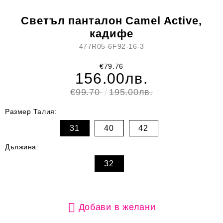
Светъл панталон Camel Active,
кадифе
477R05-6F92-16-3
€79.76
156.00лв.
€99.70
195.00лв.
Размер Талия:
31
40
42
Дължина:
32
Добави в желани