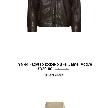
Тъмно кафяво кожено яке Camel Active
€320.00
€400.00
В наличност