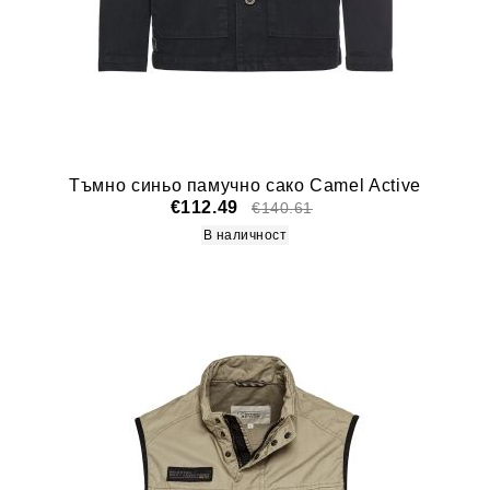
Тъмно синьо памучно сако Camel Active
€112.49
€140.61
В наличност