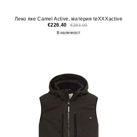
Леко яке Camel Active, материя teXXXactive
€226.40
€283.00
В наличност