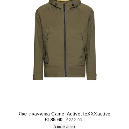
Яке с качулка Camel Active, teXXXactive
€185.60
€232.00
В наличност