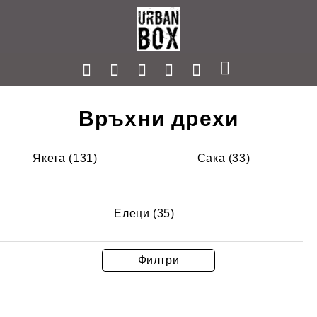
Връхни дрехи
Якета (131)
Сака (33)
Елеци (35)
Филтри