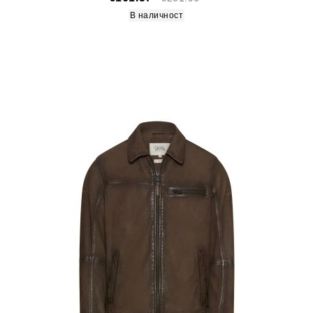
В наличност