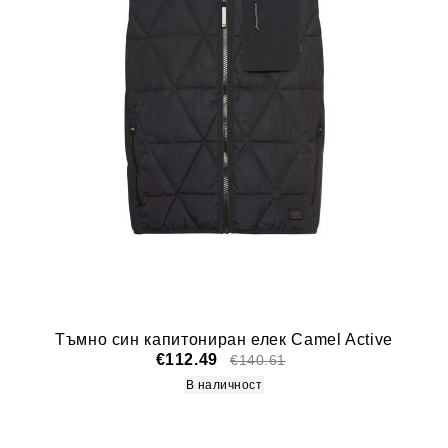
Тъмно син капитониран елек Camel Active
€112.49
€140.61
В наличност