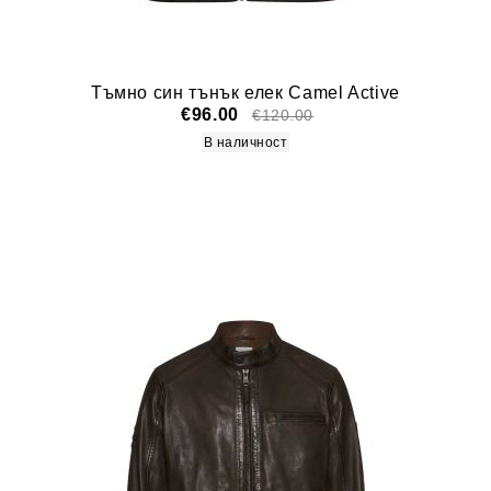
Тъмно син тънък елек Camel Active
€96.00
€120.00
В наличност