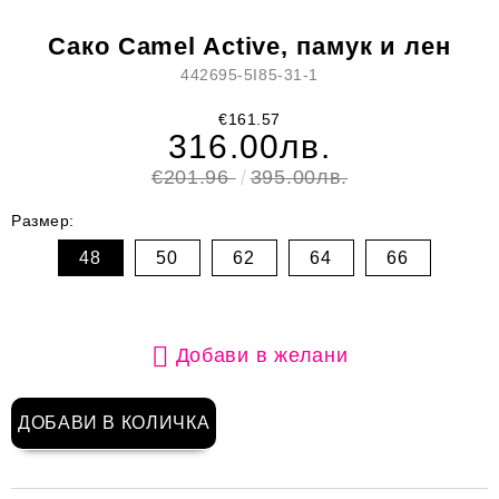
Сако Camel Active, памук и лен
442695-5I85-31-1
€161.57
316.00лв.
€201.96
395.00лв.
Размер:
48
50
62
64
66
Добави в желани