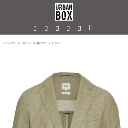
Начало
Връхни дрехи
Сака