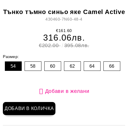
Тънко тъмно синьо яке Camel Active
430460-7N60-48-4
€161.60
316.06лв.
€202.00
395.08лв.
Размер:
54
58
60
62
64
66
Добави в желани