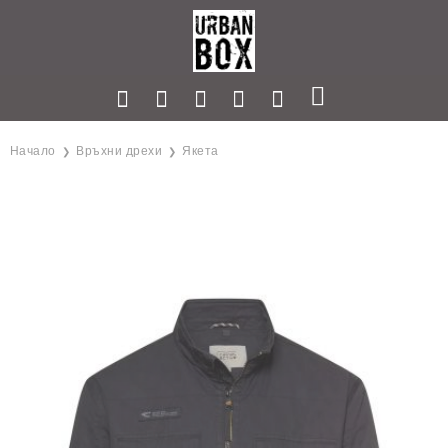
Начало
Връхни дрехи
Якета