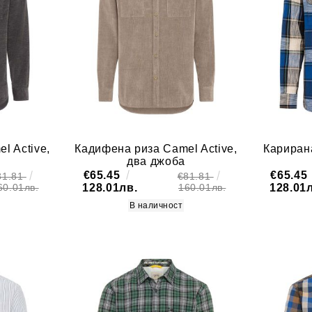
l Active,
Кадифена риза Camel Active,
Карирана
два джоба
€65.45
€65.45
81.81
€81.81
128.01лв.
128.01
60.01лв.
160.01лв.
В наличност