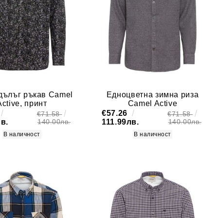
 дълъг ръкав Camel
Едноцветна зимна риза
Active, принт
Camel Active
€57.26
€71.58
€71.58
в.
111.99лв.
140.00лв.
140.00лв.
В наличност
В наличност