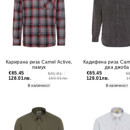
Карирана риза Camel Active,
Кадифена риза Came
памук
два джоба
€65.45
€65.45
€81.81
€
128.01лв.
128.01лв.
160.01лв.
1
В наличност
В наличност