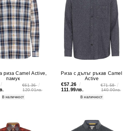
 риза Camel Active,
Риза с дълъг ръкав Camel
памук
Active
€57.26
€61.36
€71.58
в.
111.99лв.
120.01лв.
140.00лв.
В наличност
В наличност