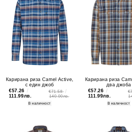
Карирана риза Camel Active,
Карирана риза Came
с един джоб
два джоба
€57.26
€57.26
€71.58
€
111.99лв.
111.99лв.
140.00лв.
1
В наличност
В наличност