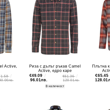
l Active,
Риза с дълъг ръкав Camel
Плътна к
Active, едро каре
Act
€49.09
€65.45
71.58
€61.36
96.01лв.
128.01
40.00лв.
120.01лв.
В наличност