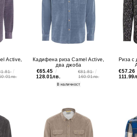
1 Джоб
3XL
2 Джоба
4XL
Дънков плат
5XL
Кадифе
6XL
Полар
с Копчета
l Active,
Кадифена риза Camel Active,
Риза с
два джоба
€65.45
€57.26
81.81
€81.81
128.01лв.
111.99л
60.01лв.
160.01лв.
В наличност