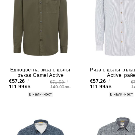
Едноцветна риза с дълъг
Риза с дълъг ръка
ръкав Camel Active
Active, рай
€57.26
€57.26
€71.58
€
111.99лв.
111.99лв.
140.00лв.
1
В наличност
В наличност