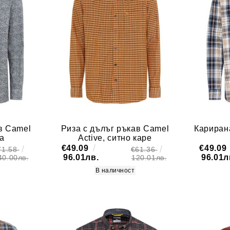
в Camel
Риза с дълъг ръкав Camel
Карирана
ка
Active, ситно каре
€49.09
€49.09
71.58
€61.36
96.01лв.
96.01л
40.00лв.
120.01лв.
В наличност