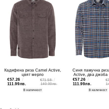
Кадифена риза Camel Active,
Синя памучна риз
цвят мерло
Active, два джоба 
€57.26
€57.26
€71.58
€
111.99лв.
111.99лв.
140.00лв.
1
В наличност
В наличност