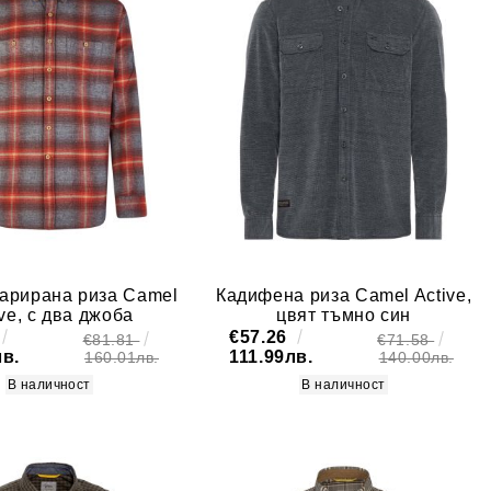
арирана риза Camel
Кадифена риза Camel Active,
ive, с два джоба
цвят тъмно син
€57.26
€81.81
€71.58
лв.
111.99лв.
160.01лв.
140.00лв.
В наличност
В наличност