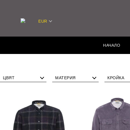
EUR
НАЧАЛО
ЦВЯТ
МАТЕРИЯ
КРОЙКА
Памук
Станд
Лен
Полиамид
Полиестер
Еластан