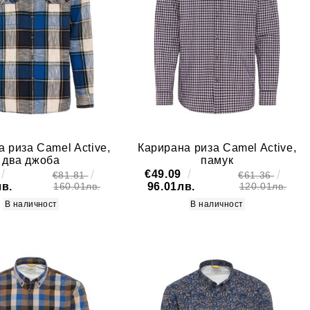
 риза Camel Active,
Карирана риза Camel Active,
два джоба
памук
€49.09
€81.81
€61.36
лв.
96.01лв.
160.01лв.
120.01лв.
В наличност
В наличност