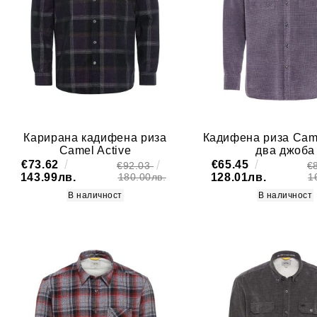
Лиосел
Карирана кадифена риза
Кадифена риза Came
Camel Active
два джоба
€73.62
€65.45
€92.03
€
143.99лв.
128.01лв.
180.00лв.
1
В наличност
В наличност