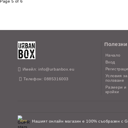
Page 5 of 6
Полезни
Начало
Вход
Регистрац
Имейл:
info@urbanbox.eu
Условия за
Телефон:
0885316003
ползване
Размери и
кройки
Нашият онлайн магазин е 100% съобразен с 
GDPR