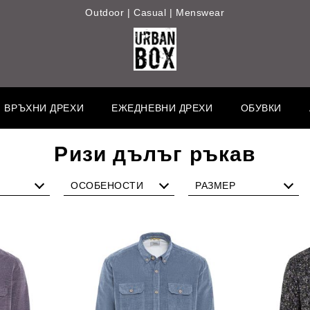
Outdoor | Casual | Menswear
ВРЪХНИ ДРЕХИ
ЕЖЕДНЕВНИ ДРЕХИ
ОБУВКИ
Ризи дълъг ръкав
ОСОБЕНОСТИ
РАЗМЕР
артна
Каре
S
Райе
M
Шарка
L
Фигури
XL
без Джоб
XXL