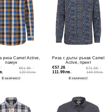
 риза Camel Active,
Риза с дълъг ръкав Camel
памук
Active, принт
€57.26
€61.36
€71.58
в.
111.99лв.
120.01лв.
140.00лв.
В наличност
В наличност