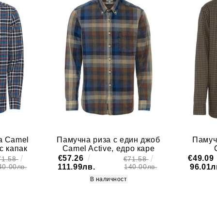
а Camel
Памучна риза с един джоб
Памуч
с капак
Camel Active, едро каре
€57.26
€49.09
71.58
€71.58
111.99лв.
96.01л
40.00лв.
140.00лв.
В наличност