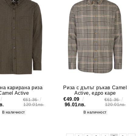
на карирана риза
Риза с дълъг ръкав Camel
Camel Active
Active, едро каре
€49.09
€61.36
€61.36
в.
96.01лв.
120.01лв.
120.01лв.
В наличност
В наличност