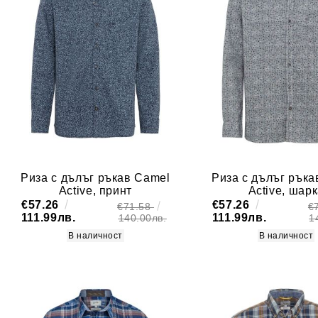
Риза с дълъг ръкав Camel
Риза с дълъг ръка
Active, принт
Active, шар
€57.26
€57.26
€71.58
€
111.99лв.
111.99лв.
140.00лв.
1
В наличност
В наличност