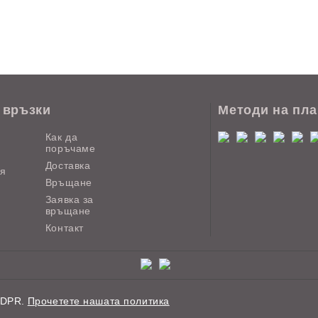
 връзки
Методи на пл
Как да
поръчаме
Доставка
ия
Връщане
Заявка за
връщане
Контакт
GDPR.
Прочетете нашата политика