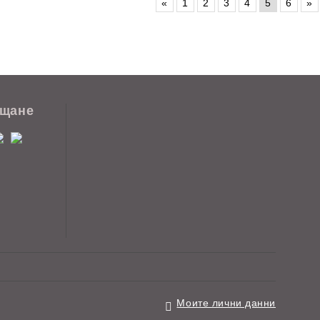
«
1
2
3
4
5
6
»
ащане
Моите лични данни