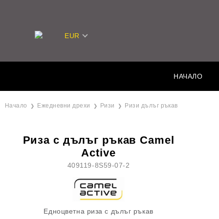
EUR
НАЧАЛО
Начало
Ежедневни дрехи
Ризи
Ризи дълъг ръкав
Риза с дълъг ръкав Camel
Active
409119-8S59-07-2
Едноцветна риза с дълъг ръкав