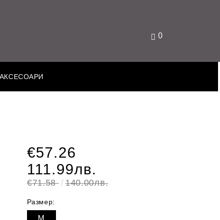
0
АКСЕСОАРИ
€57.26
111.99лв.
€71.58
140.00лв.
Размер:
M