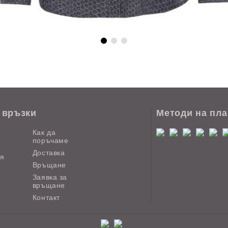
 връзки
Методи на пл
Как да
поръчаме
Доставка
ия
Връщане
Заявка за
връщане
Контакт