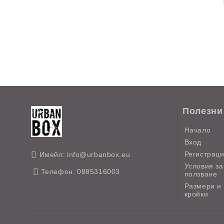
Полезни
Начало
Вход
Регистрац
Имейл:
info@urbanbox.eu
Условия за
Телефон:
0885316003
ползване
Размери и
кройки