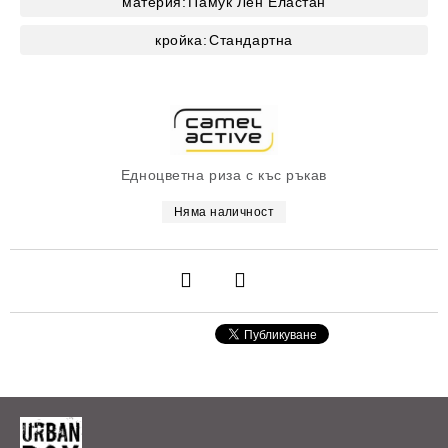
материя:
Памук
Лен
Еластан
кройка:
Стандартна
Едноцветна риза с къс ръкав
Няма наличност