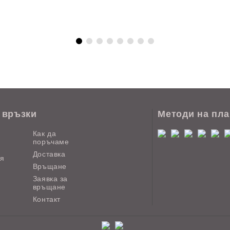
 връзки
Методи на пл
Как да
поръчаме
Доставка
ия
Връщане
Заявка за
връщане
Контакт