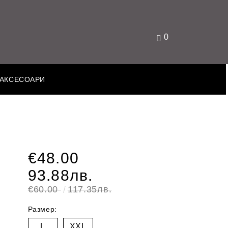
0
АКСЕСОАРИ
€48.00
93.88лв.
€60.00
117.35лв.
Размер:
L
XXL