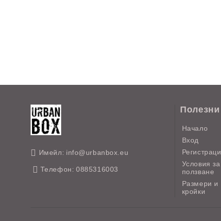
Полезни
Начало
Вход
Регистрац
Имейл:
info@urbanbox.eu
Условия за
Телефон:
0885316003
ползване
Размери и
кройки