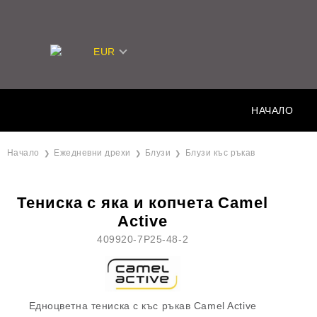
EUR
НАЧАЛО
Начало
Ежедневни дрехи
Блузи
Блузи къс ръкав
Тениска с яка и копчета Camel
Active
409920-7P25-48-2
Едноцветна тениска с къс ръкав Camel Active