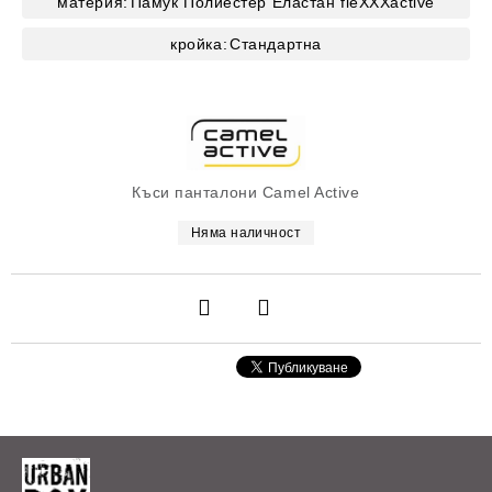
материя:
Памук
Полиестер
Еластан
fleXXXactive
кройка:
Стандартна
Къси панталони Camel Active
Няма наличност