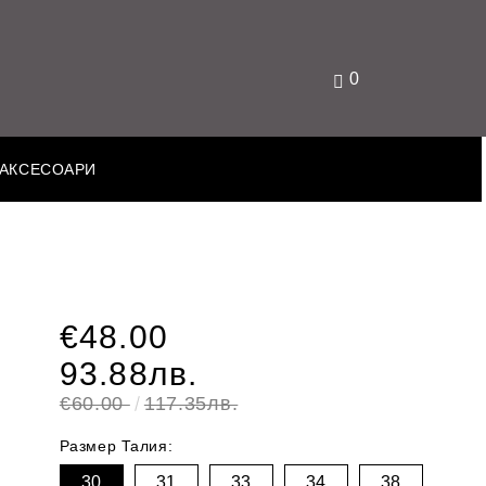
0
АКСЕСОАРИ
€48.00
93.88лв.
€60.00
117.35лв.
Размер Талия:
30
31
33
34
38