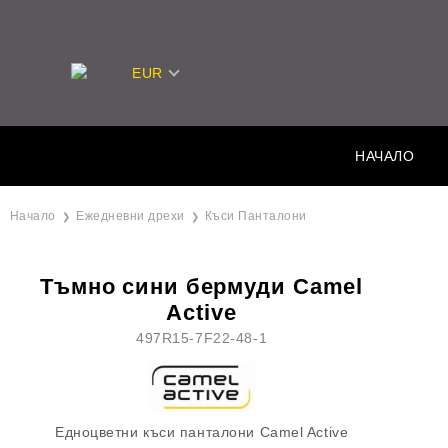
EUR
НАЧАЛО
Начало
Ежедневни дрехи
Къси Панталони
Тъмно сини бермуди Camel
Active
497R15-7F22-48-1
Едноцветни къси панталони Camel Active