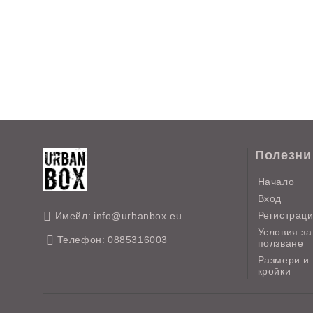
Полезни
Начало
Вход
Регистрац
Имейл:
info@urbanbox.eu
Условия за
Телефон:
0885316003
ползване
Размери и
кройки