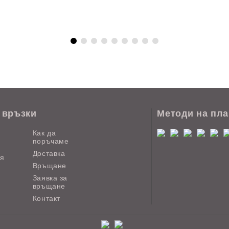
 връзки
Методи на пл
Как да
поръчаме
Доставка
ия
Връщане
Заявка за
връщане
Контакт