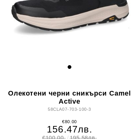
Олекотени черни сникърси Camel
Active
58CLA07-703-100-3
€80.00
156.47лв.
€100.00
195.58лв.