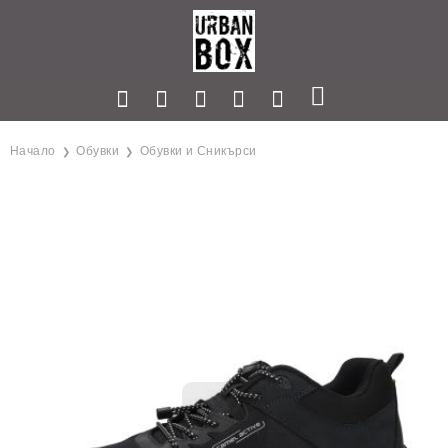
Начало
Обувки
Обувки и Сникърси