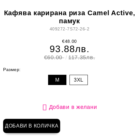
Кафява карирана риза Camel Active,
памук
409272-7S72-26-2
€48.00
93.88лв.
€60.00
117.35лв.
Размер:
M
3XL
Добави в желани