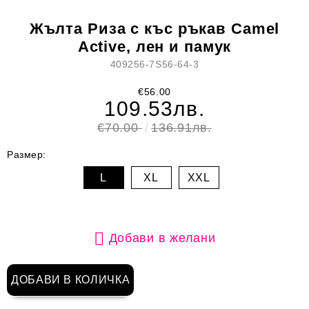
Жълта Риза с къс ръкав Camel
Active, лен и памук
409256-7S56-64-3
€56.00
109.53лв.
€70.00
136.91лв.
Размер:
L
XL
XXL
Добави в желани