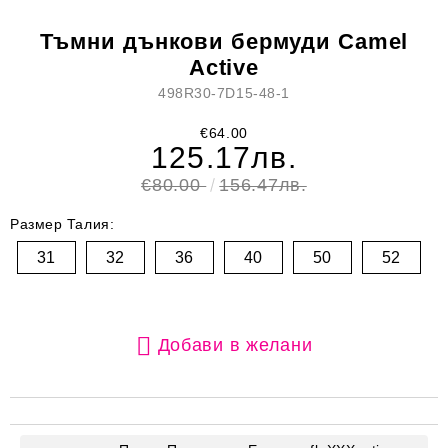
Тъмни дънкови бермуди Camel
Active
498R30-7D15-48-1
€64.00
125.17лв.
€80.00
156.47лв.
Размер Талия:
31
32
36
40
50
52
Добави в желани