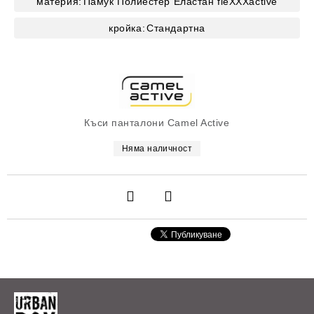
материя:
Памук
Полиестер
Еластан
fleXXXactive
кройка:
Стандартна
Къси панталони Camel Active
Няма наличност