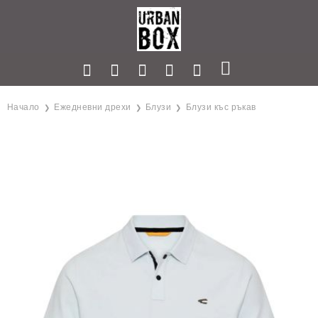
Начало
Ежедневни дрехи
Блузи
Блузи къс ръкав