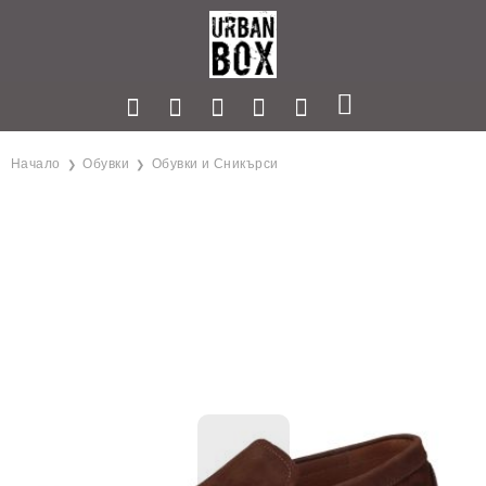
Начало
Обувки
Обувки и Сникърси