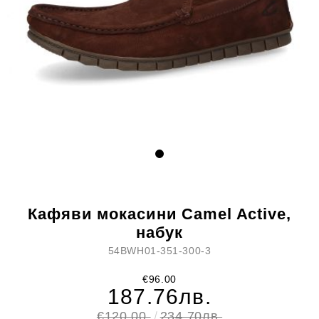
Кафяви мокасини Camel Active,
набук
54BWH01-351-300-3
€96.00
187.76лв.
€120.00
234.70лв.