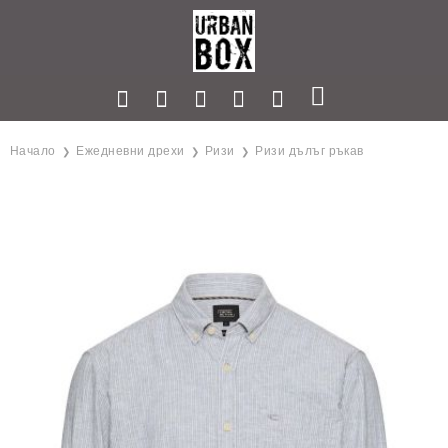
Начало
Ежедневни дрехи
Ризи
Ризи дълъг ръкав