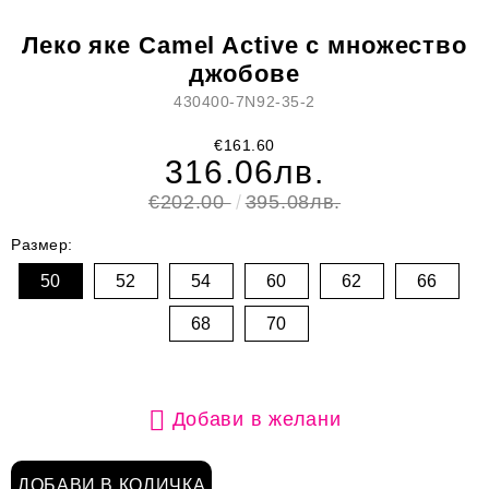
Леко яке Camel Active с множество
джобове
430400-7N92-35-2
€161.60
316.06лв.
€202.00
395.08лв.
Размер:
50
52
54
60
62
66
68
70
Добави в желани