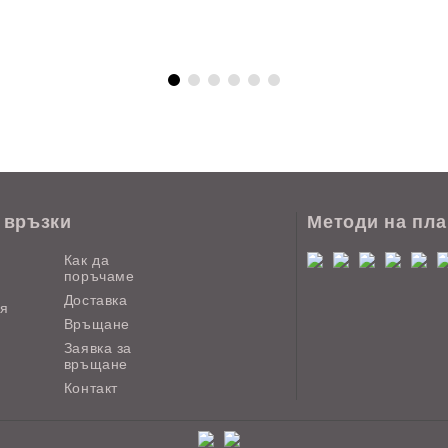
 връзки
Методи на пл
Как да
поръчаме
Доставка
ия
Връщане
Заявка за
връщане
Контакт