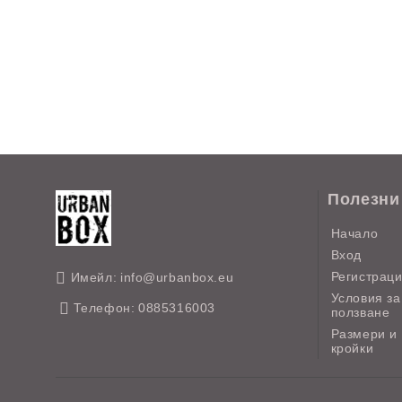
Полезни
Начало
Вход
Регистрац
Имейл:
info@urbanbox.eu
Условия за
Телефон:
0885316003
ползване
Размери и
кройки