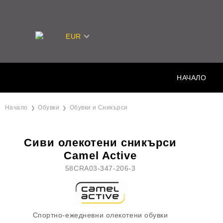
EUR
НАЧАЛО
Начало
Обувки
Обувки и Сникърси
Сиви олекотени сникърси
Camel Active
58CRA03-347-206-3
Спортно-ежедневни олекотени обувки