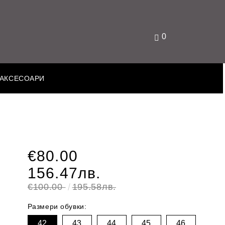
0
АКСЕСОАРИ
€80.00
156.47лв.
€100.00
195.58лв.
Размери обувки:
42
43
44
45
46