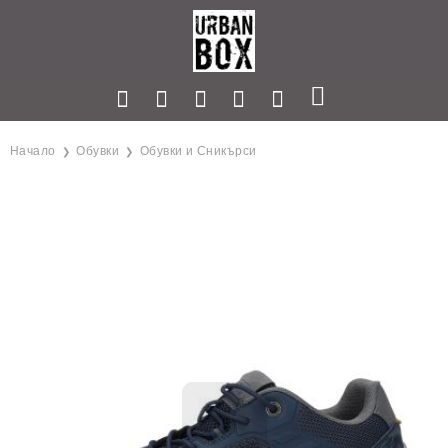
Начало
Обувки
Обувки и Сникърси