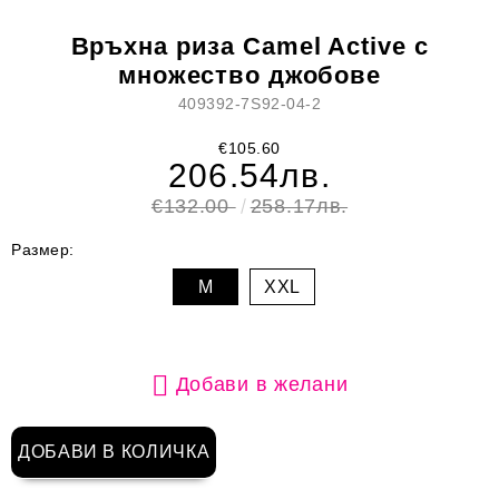
Връхна риза Camel Active с
множество джобове
409392-7S92-04-2
€105.60
206.54лв.
€132.00
258.17лв.
Размер:
M
XXL
Добави в желани