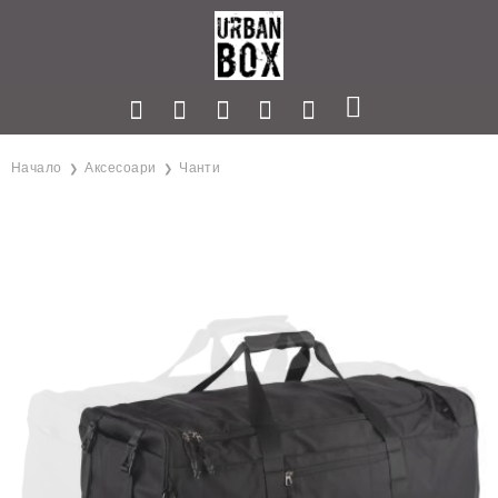
Начало
Аксесоари
Чанти