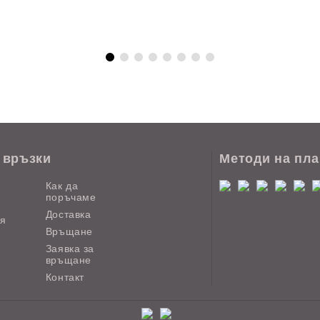
 връзки
Методи на пл
Как да
поръчаме
Доставка
ия
Връщане
Заявка за
връщане
Контакт