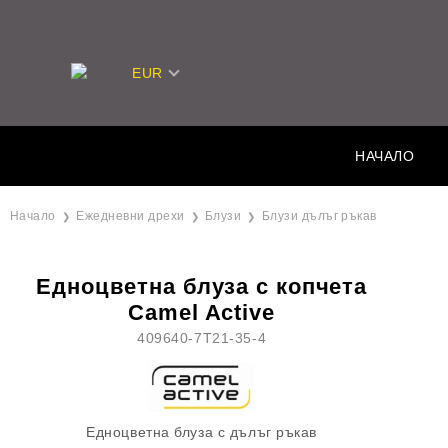
EUR
НАЧАЛО
Начало
Ежедневни дрехи
Блузи
Блузи дълъг ръкав
Едноцветна блуза с копчета
Camel Active
409640-7T21-35-4
Едноцветна блуза с дълъг ръкав