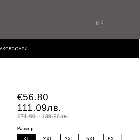
0
АКСЕСОАРИ
€56.80
111.09лв.
€71.00
138.86лв.
Размер:
XL
XXL
3XL
5XL
6XL