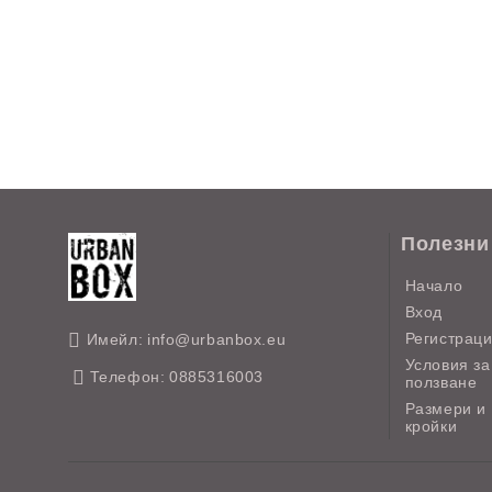
Полезни
Начало
Вход
Регистрац
Имейл:
info@urbanbox.eu
Условия за
Телефон:
0885316003
ползване
Размери и
кройки