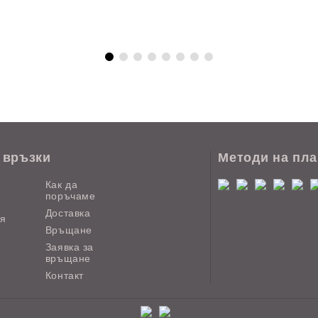
 връзки
Методи на пл
Как да
поръчаме
Доставка
ия
Връщане
Заявка за
връщане
Контакт