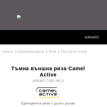
НАЧАЛО
Начало
Ежедневни дрехи
Ризи
Ризи дълъг ръкав
Тъмна външна риза Camel
Active
409382-7S82-48-3
Едноцветна риза с дълъг ръкав