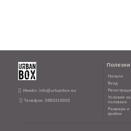
Полезни
Начало
Вход
Регистрац
Имейл:
info@urbanbox.eu
Условия за
Телефон:
0885316003
ползване
Размери и
кройки