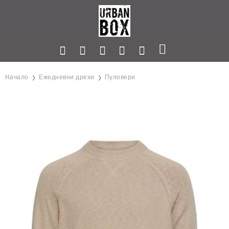
Начало
Ежедневни дрехи
Пуловери