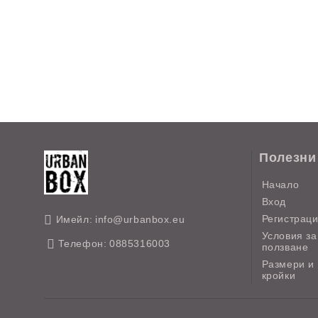
Полезни
Начало
Вход
Регистрац
Имейл:
info@urbanbox.eu
Условия за
Телефон:
0885316003
ползване
Размери и
кройки