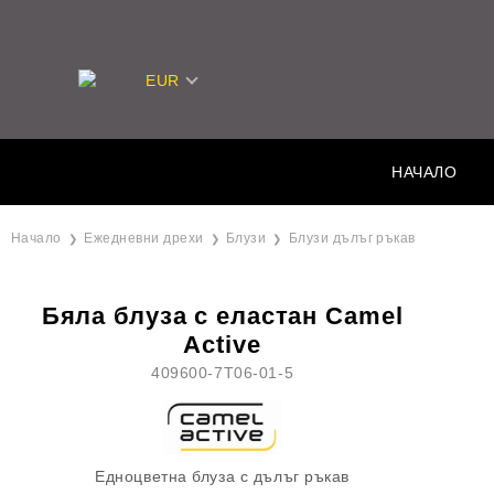
EUR
НАЧАЛО
Начало
Ежедневни дрехи
Блузи
Блузи дълъг ръкав
Бяла блуза с еластан Camel
Active
409600-7T06-01-5
Едноцветна блуза с дълъг ръкав