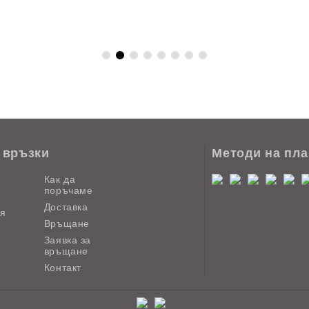
 връзки
Методи на пл
Как да
поръчаме
Доставка
ия
Връщане
Заявка за
връщане
Контакт