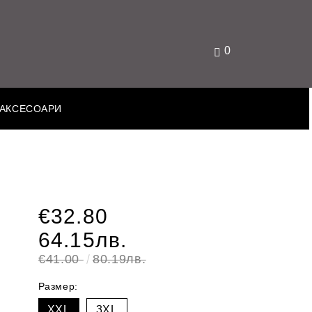
0
АКСЕСОАРИ
€32.80
64.15лв.
€41.00
80.19лв.
Размер:
XXL
3XL