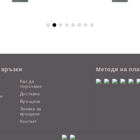
 връзки
Методи на пл
Как да
поръчаме
Доставка
ия
Връщане
Заявка за
връщане
Контакт