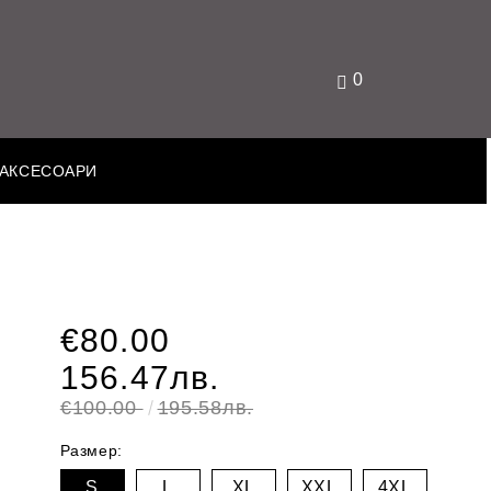
0
АКСЕСОАРИ
€80.00
156.47лв.
€100.00
195.58лв.
Размер:
S
L
XL
XXL
4XL