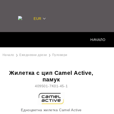
EUR
НАЧАЛО
Начало
Ежедневни дрехи
Пуловери
Жилетка с цип Camel Active,
памук
409501-7K01-45-1
Едноцветна жилетка Camel Active