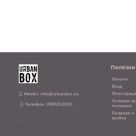
Полезни
Начало
Вход
Регистрац
Имейл:
info@urbanbox.eu
Условия за
Телефон:
0885316003
ползване
Размери и
кройки