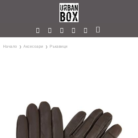
Начало
Аксесоари
Ръкавици