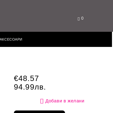
0
АКСЕСОАРИ
€48.57
94.99лв.
Добави в желани