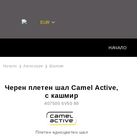
EUR
НАЧАЛО
Начало
Аксесоари
Шалове
Черен плетен шал Camel Active,
с кашмир
407500 6V50 88
Плетен едноцветен шал