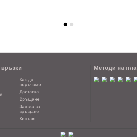
 връзки
Методи на пл
Как да
поръчаме
Доставка
ия
Връщане
Заявка за
връщане
Контакт