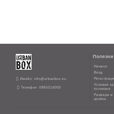
Полезни
Начало
Вход
Регистрац
Имейл:
info@urbanbox.eu
Условия за
Телефон:
0885316003
ползване
Размери и
кройки