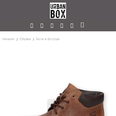
Начало
Обувки
Боти и Ботуши