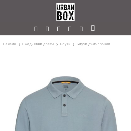
Начало
Ежедневни дрехи
Блузи
Блузи дълъг ръкав