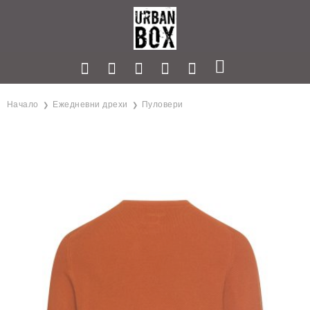
Начало
Ежедневни дрехи
Пуловери