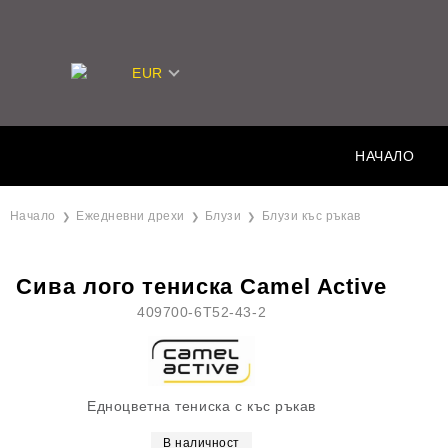
EUR
НАЧАЛО
Начало
Ежедневни дрехи
Блузи
Блузи къс ръкав
Сива лого тениска Camel Active
409700-6T52-43-2
Едноцветна тениска с къс ръкав
В наличност