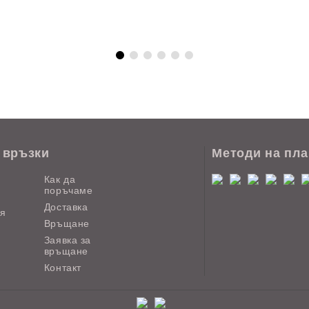
 връзки
Методи на пл
Как да
поръчаме
Доставка
ия
Връщане
Заявка за
връщане
Контакт