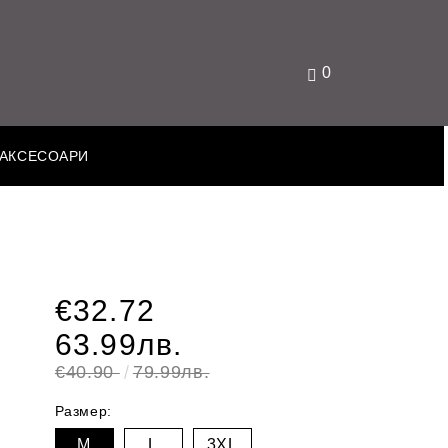
0
АКСЕСОАРИ
€32.72
63.99лв.
€40.90
79.99лв.
Размер:
M
L
3XL