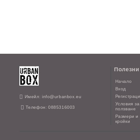
Полезни
Начало
Вход
Регистрац
Имейл:
info@urbanbox.eu
Условия за
Телефон:
0885316003
ползване
Размери и
кройки