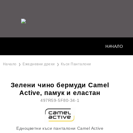
НАЧАЛО
Начало
Ежедневни дрехи
Къси Панталони
Зелени чино бермуди Camel
Active, памук и еластан
497R59-5F80-34-1
Едноцветни къси панталони Camel Active