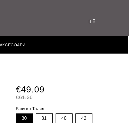
0
АКСЕСОАРИ
€49.09
€61.36
Размер Талия:
30
31
40
42