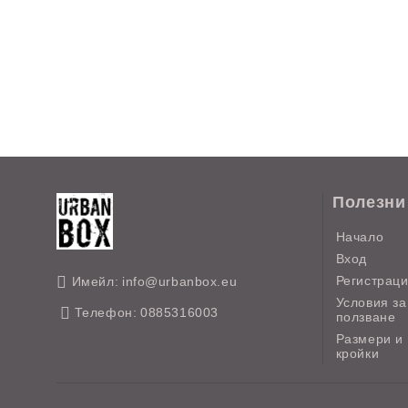
Полезни
Начало
Вход
Регистрац
Имейл:
info@urbanbox.eu
Условия за
Телефон:
0885316003
ползване
Размери и
кройки