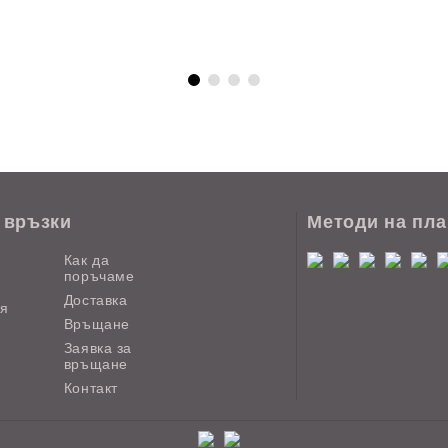
 връзки
Методи на пл
Как да
поръчаме
Доставка
ия
Връщане
Заявка за
връщане
Контакт