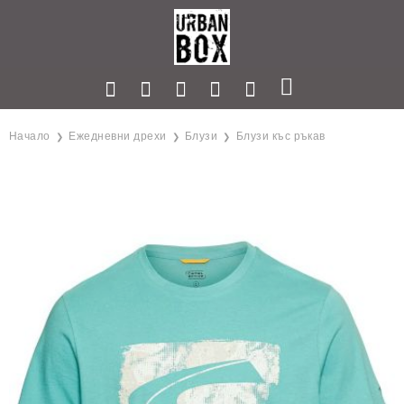
Начало
Ежедневни дрехи
Блузи
Блузи къс ръкав