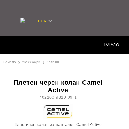
EUR
НАЧАЛО
Начало
Аксесоари
Колани
Плетен черен колан Camel
Active
402200-9B20-09-1
Еластичен колан за панталон Camel Active