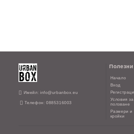
Полезни
Начало
Вход
Регистрац
Имейл:
info@urbanbox.eu
Условия за
Телефон:
0885316003
ползване
Размери и
кройки