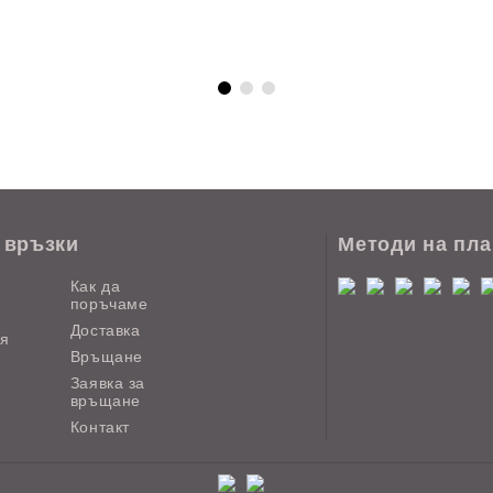
 връзки
Методи на пл
Как да
поръчаме
Доставка
ия
Връщане
Заявка за
връщане
Контакт