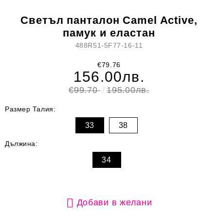
Светъл панталон Camel Active,
памук и еластан
488R51-5F77-16-11
€79.76
156.00лв.
€99.70
195.00лв.
Размер Талия:
33
38
Дължина:
34
Добави в желани