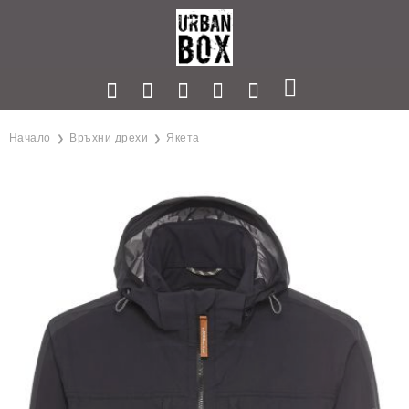
Начало
Връхни дрехи
Якета