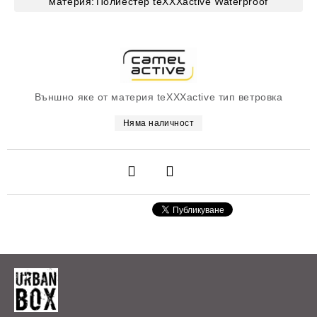
материя:
Полиестер
teXXXactive
Waterproof
Външно яке от материя teXXXactive тип ветровка
Няма наличност