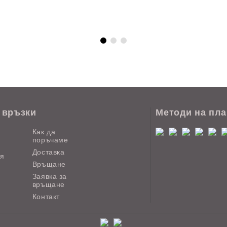
 връзки
Методи на пл
Как да
поръчаме
Доставка
ия
Връщане
Заявка за
връщане
Контакт