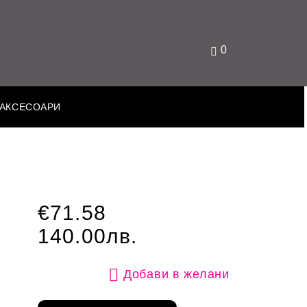
0
АКСЕСОАРИ
€71.58
140.00лв.
Добави в желани