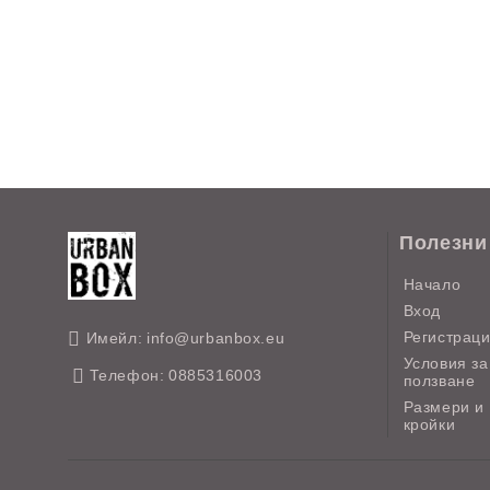
Полезни
Начало
Вход
Регистрац
Имейл:
info@urbanbox.eu
Условия за
Телефон:
0885316003
ползване
Размери и
кройки