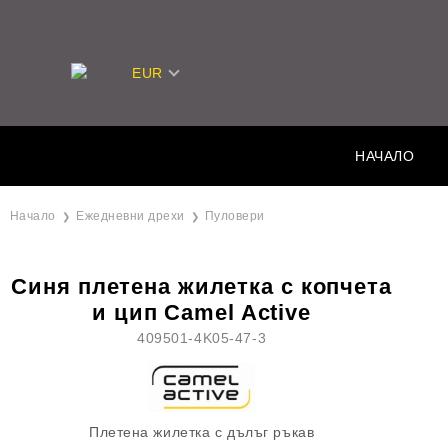
EUR
НАЧАЛО
Начало
Ежедневни дрехи
Пуловери
Синя плетена жилетка с копчета
и цип Camel Active
409501-4K05-47-3
Плетена жилетка с дълъг ръкав