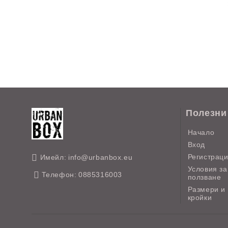
Полезни
Начало
Вход
Регистрац
Имейл:
info@urbanbox.eu
Условия за
Телефон:
0885316003
ползване
Размери и
кройки