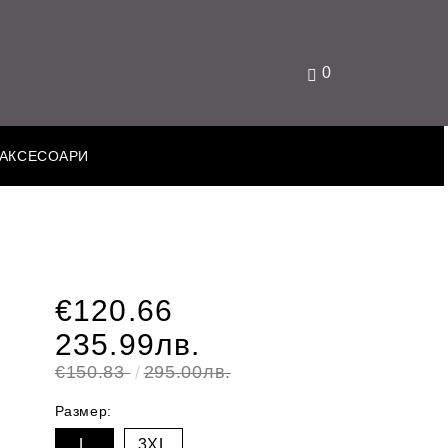
0
АКСЕСОАРИ
€120.66
235.99лв.
€150.83
295.00лв.
Размер:
L
3XL