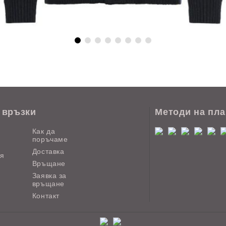
 връзки
Методи на пл
Как да
поръчаме
Доставка
ия
Връщане
Заявка за
връщане
Контакт