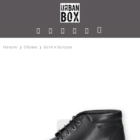
Начало
Обувки
Боти и Ботуши