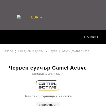
EUR
НАЧАЛО
Начало
Ежедневни дрехи
Блузи
Блузи дълъг ръкав
Червен суичър Camel Active
409460-4W49-54-8
Ватирано горнище с качулка
В наличност