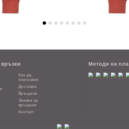
 връзки
Методи на пл
Как да
поръчаме
Доставка
ия
Връщане
Заявка за
връщане
Контакт