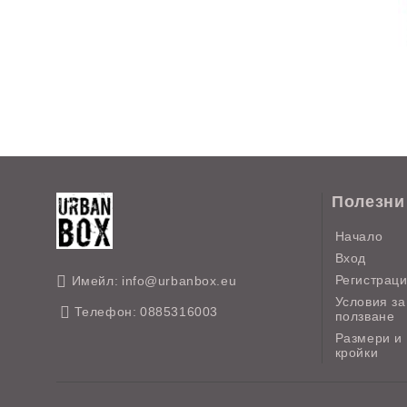
Полезни
Начало
Вход
Регистрац
Имейл:
info@urbanbox.eu
Условия за
Телефон:
0885316003
ползване
Размери и
кройки