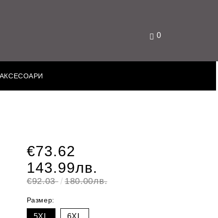
0
АКСЕСОАРИ
€73.62
143.99лв.
€92.03
180.00лв.
Размер:
5XL
6XL