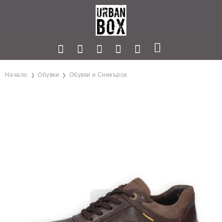
Начало
Обувки
Обувки и Сникърси