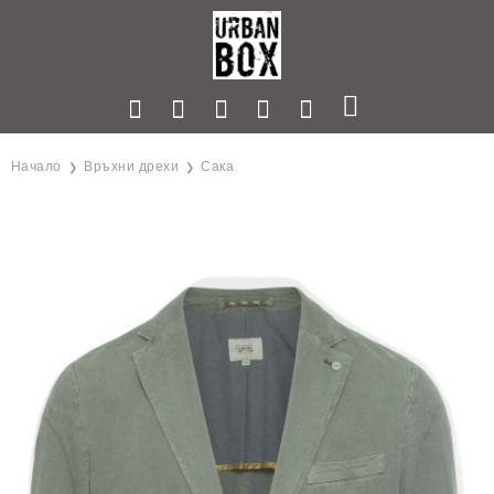
Начало
Връхни дрехи
Сака