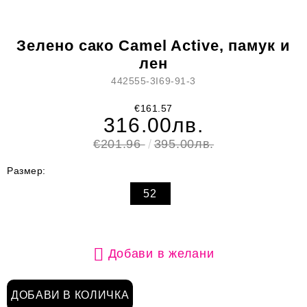
Зелено сако Camel Active, памук и
лен
442555-3I69-91-3
€161.57
316.00лв.
€201.96
395.00лв.
Размер:
52
Добави в желани