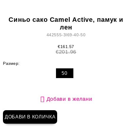
Синьо сако Camel Active, памук и
лен
442555-3I69-40-50
€161.57
€201.96
Размер:
50
Добави в желани