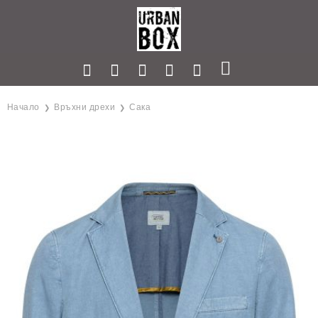
Начало
Връхни дрехи
Сака