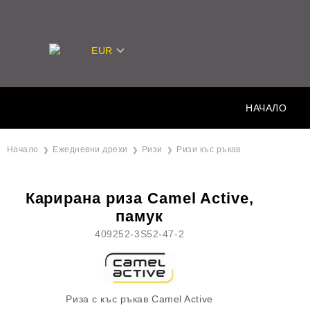
EUR
НАЧАЛО
Начало
Ежедневни дрехи
Ризи
Ризи къс ръкав
Карирана риза Camel Active,
памук
409252-3S52-47-2
Риза с къс ръкав Camel Active