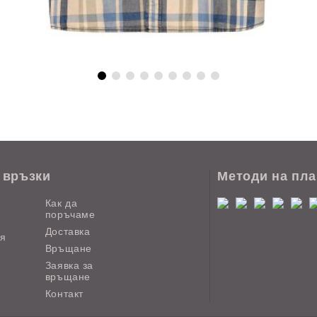
 връзки
Методи на пл
Как да
поръчаме
Доставка
ия
Връщане
Заявка за
връщане
Контакт