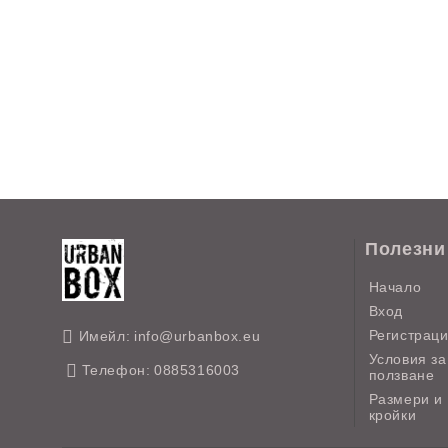
Полезни
Начало
Вход
Регистрац
Имейл:
info@urbanbox.eu
Условия за
Телефон:
0885316003
ползване
Размери и
кройки