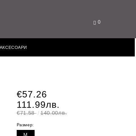
0
АКСЕСОАРИ
€57.26
111.99лв.
€71.58
140.00лв.
Размер:
M